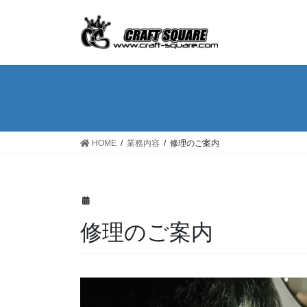
コ
ナ
ン
ビ
テ
ゲ
ン
ー
ツ
シ
へ
ョ
ス
ン
キ
に
ッ
移
HOME
業務内容
修理のご案内
プ
動
修理のご案内